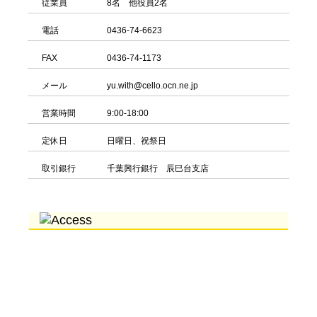
従業員
8名 他役員2名
電話
0436-74-6623
FAX
0436-74-1173
メール
yu.with@cello.ocn.ne.jp
営業時間
9:00-18:00
定休日
日曜日、祝祭日
取引銀行
千葉興行銀行 辰巳台支店