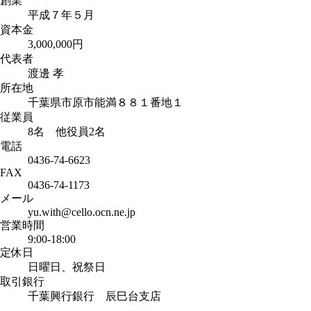
創業
平成７年５月
資本金
3,000,000円
代表者
渡邊 孝
所在地
千葉県市原市能満８８１番地１
従業員
8名 他役員2名
電話
0436-74-6623
FAX
0436-74-1173
メール
yu.with@cello.ocn.ne.jp
営業時間
9:00-18:00
定休日
日曜日、祝祭日
取引銀行
千葉興行銀行 辰巳台支店